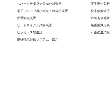
スパーク放電発光分光分析装置
原子吸光分析
電子ブローブ微小領域Ｘ線分析装置
粉末酸素濃度
比重測定装置
示差走査熱量
ヒートサイクル試験装置
熱重量測定装
ビッカース硬度計
引張強度試験
絶縁抵抗評価システム ほか