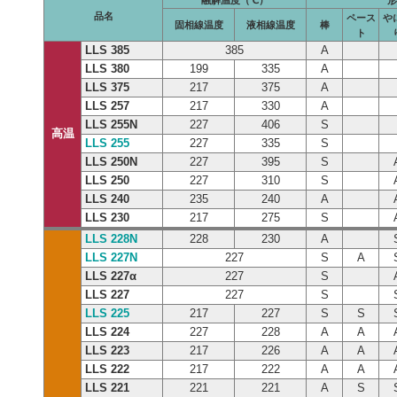
融解温度（℃）
形
品名
ペース
や
固相線温度
液相線温度
棒
ト
LLS 385
385
A
LLS 380
199
335
A
LLS 375
217
375
A
LLS 257
217
330
A
LLS 255N
227
406
S
高温
LLS 255
227
335
S
LLS 250N
227
395
S
LLS 250
227
310
S
LLS 240
235
240
A
LLS 230
217
275
S
LLS 228N
228
230
A
LLS 227N
227
S
A
LLS 227α
227
S
LLS 227
227
S
LLS 225
217
227
S
S
LLS 224
227
228
A
A
LLS 223
217
226
A
A
LLS 222
217
222
A
A
LLS 221
221
221
A
S