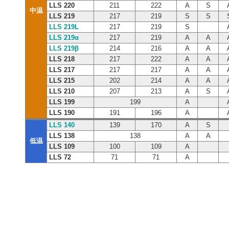
LLS 220
211
222
A
S
中温
LLS 219
217
219
S
S
LLS 219L
217
219
S
LLS 219α
217
219
A
A
LLS 219β
214
216
A
A
LLS 218
217
222
A
A
LLS 217
217
217
A
A
LLS 215
202
214
A
A
LLS 210
207
213
A
S
LLS 199
199
A
LLS 190
191
196
A
LLS 140
139
170
A
S
LLS 138
138
A
A
低温
LLS 109
100
109
A
LLS 72
71
71
A