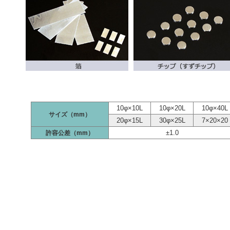
10φ×10L
10φ×20L
10φ×40L
サイズ（mm）
20φ×15L
30φ×25L
7×20×20
±1.0
許容公差（mm）